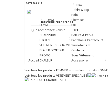
04 77 60 98 17
DERNIERS PRODUITS CONSULTÉS
Nuit
T-shirt & Top
Polo
HOMME
Chemise
Nouvelle recherche :
FEMME
Pull
GRENOUILLERE
Gilet
CHAUSSURE
Polaire & Parka
HYGIENE
Pantalon & Pantacourt
VETEMENT SPECIALISE
Survêtement
Compte
PLAISIR D’OFFRIR
Costume
PROMO
Sous Vêtement
PANIER
Accueil
CHALEUR
Accessoire
0 €
Voir tous les produits
FEMME
Voir tous les produits
HOMM
Voir tous les produits
VETEMENT SPECIALISE