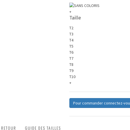
+
Taille
T2
T3
T4
T5
T6
T7
T8
T9
T10
+
Pour commander connectez-vou
T RETOUR
GUIDE DES TAILLES