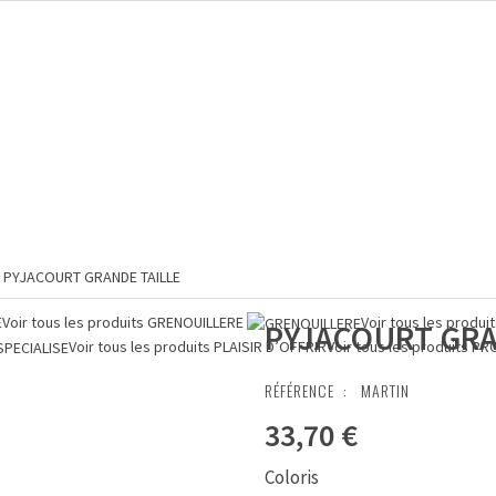
PYJACOURT GRANDE TAILLE
E
Voir tous les produits
GRENOUILLERE
Voir tous les produi
PYJACOURT GRA
Voir tous les produits
PLAISIR D’OFFRIR
Voir tous les produits
PR
RÉFÉRENCE :
MARTIN
33,70 €
Coloris