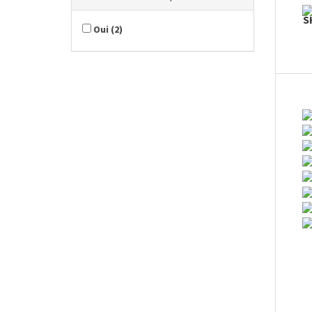
S
Oui
(
2
)