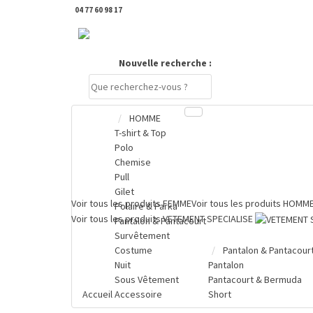
04 77 60 98 17
DERNIERS PRODUITS CONSULTÉS
Nouvelle recherche :
HOMME
T-shirt & Top
Compte
Polo
Chemise
PANIER
Pull
0 €
Gilet
Voir tous les produits
FEMME
Voir tous les produits
HOMM
Polaire & Parka
Voir tous les produits
VETEMENT SPECIALISE
Pantalon & Pantacourt
Survêtement
Costume
Pantalon & Pantacour
Nuit
Pantalon
Sous Vêtement
Pantacourt & Bermuda
Accueil
Accessoire
Short