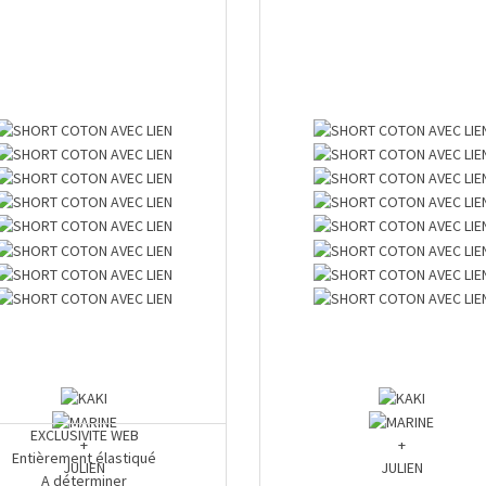
EXCLUSIVITE WEB
+
+
Entièrement élastiqué
JULIEN
JULIEN
A déterminer