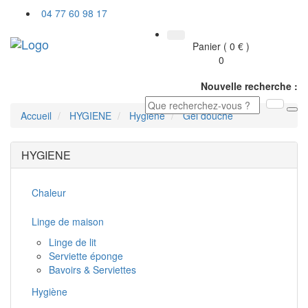
04 77 60 98 17
Toggl
Panier ( 0 € )
navig
0
Nouvelle recherche :
Accueil
HYGIENE
Hygiène
Gel douche
HYGIENE
Chaleur
Linge de maison
Linge de lit
Serviette éponge
Bavoirs & Serviettes
Hygiène