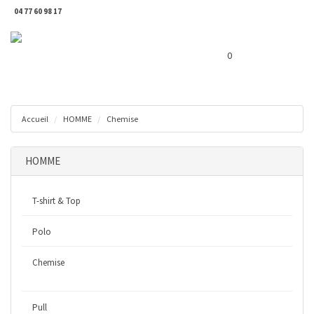
04 77 60 98 17
Toggl
Panier ( 0 € )
naviga
0
Accueil
HOMME
Chemise
HOMME
T-shirt & Top
Polo
Chemise
Pull