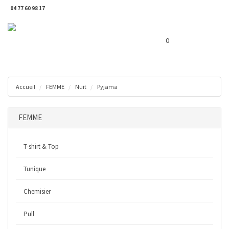
04 77 60 98 17
Toggl
Panier ( 0 € )
naviga
0
Accueil
FEMME
Nuit
Pyjama
FEMME
T-shirt & Top
Tunique
Chemisier
Pull