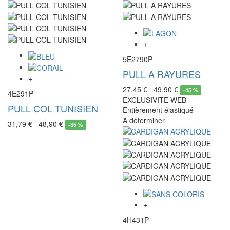
+
5E2790P
PULL A RAYURES
+
27,45 €
49,90 €
-
45 %
4E291P
EXCLUSIVITE WEB
PULL COL TUNISIEN
Entièrement élastiqué
A déterminer
31,79 €
48,90 €
-
35 %
+
4H431P