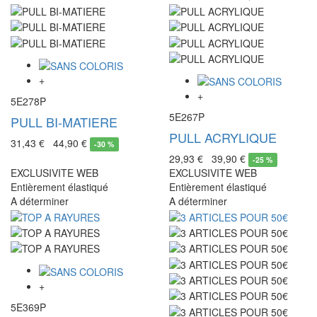
+
+
5E278P
5E267P
PULL BI-MATIERE
PULL ACRYLIQUE
31,43 €
44,90 €
-
30 %
29,93 €
39,90 €
-
25 %
EXCLUSIVITE WEB
EXCLUSIVITE WEB
Entièrement élastiqué
Entièrement élastiqué
A déterminer
A déterminer
+
5E369P