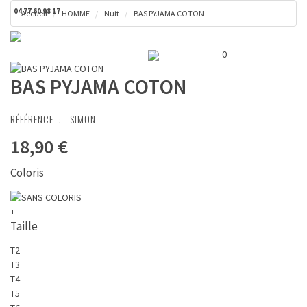
04 77 60 98 17
Accueil
HOMME
Nuit
BAS PYJAMA COTON
Toggl
Panier ( 0 € )
naviga
0
BAS PYJAMA COTON
RÉFÉRENCE :
SIMON
18,90 €
Coloris
+
Taille
T2
T3
T4
T5