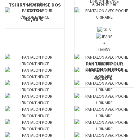
A déterminer
A déterminer
TSHIRT ML CROISE DOS
COTON
43,90 €
+
HANDY
PANTALON POUR
L'INCONTINENCE
49,80 €