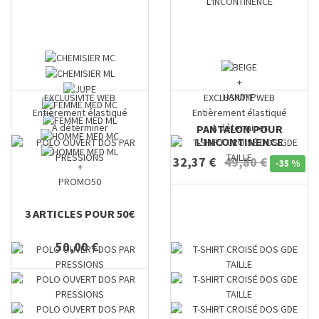
+
HANDYP
EXCLUSIVITE WEB
EXCLUSIVITE WEB
Entièrement élastiqué
Entièrement élastiqué
A déterminer
A déterminer
PANTALON POUR
L'INCONTINENCE
32,37 €
49,80 €
-
35 %
+
PROMO50
3 ARTICLES POUR 50€
50,00 €