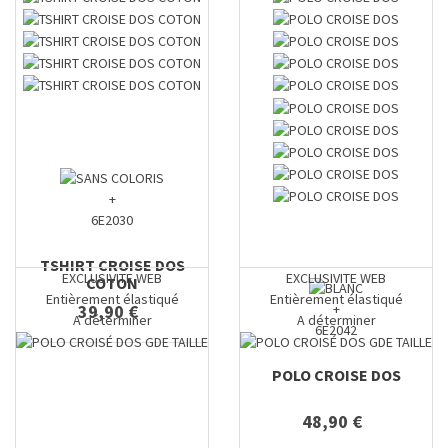
+
6E2030
TSHIRT CROISE DOS
EXCLUSIVITE WEB
EXCLUSIVITE WEB
COTON
Entièrement élastiqué
Entièrement élastiqué
39,90 €
+
A déterminer
A déterminer
6E2042
POLO CROISE DOS
48,90 €