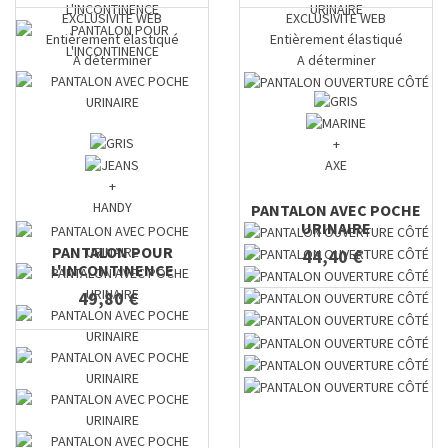
EXCLUSIVITE WEB
EXCLUSIVITE WEB
Entièrement élastiqué
Entièrement élastiqué
A déterminer
A déterminer
+
AXE
+
HANDY
PANTALON AVEC POCHE
URINAIRE
PANTALON POUR
44,40 €
L'INCONTINENCE
49,80 €