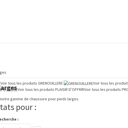
rges
E
Voir tous les produits
GRENOUILLERE
Voir tous les produi
larges
Voir tous les produits
PLAISIR D’OFFRIR
Voir tous les produits
PR
notre gamme de chaussure pour pieds larges.
tats pour :
echerche :