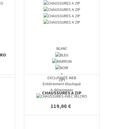
BLANC
CRO
+
EXCLUSIVITE WEB
ZIPI
Entièrement élastiqué
A déterminer
CHAUSSURES A ZIP
119,00 €