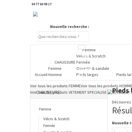
04 77 60 98 17
DERNIERS PRODUITS CONSULTÉS
Nouvelle recherche :
Femme
Velcro & Scratch
Compte
CHAUSSURE
Fermée
Femme
Ouverte & sandale
PANIER
Accueil
Homme
Pieds larges
Pieds la
0 €
Voir tous les produits
FEMME
Voir tous les produits
HOMM
Pieds 
Voir tous les produits
VETEMENT SPECIALISE
CHAUSSURE
Découvrez 
Résul
Femme
Velcro & Scratch
Nouvelle r
Fermée