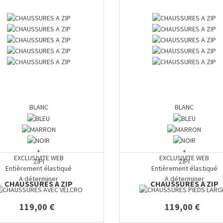
BLANC
BLANC
+
+
EXCLUSIVITE WEB
EXCLUSIVITE WEB
ZIPI
ZIPI
Entièrement élastiqué
Entièrement élastiqué
A déterminer
A déterminer
CHAUSSURES A ZIP
CHAUSSURES A ZIP
119,00 €
119,00 €