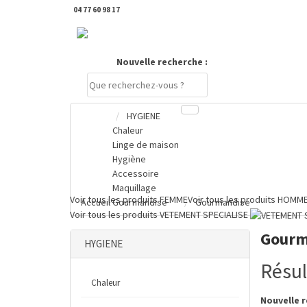
04 77 60 98 17
DERNIERS PRODUITS CONSULTÉS
Nouvelle recherche :
HYGIENE
Chaleur
Compte
Linge de maison
Hygiène
PANIER
Accessoire
0 €
Maquillage
Voir tous les produits
FEMME
Voir tous les produits
HOMM
Accueil
Gourmandise
Gourmandise
Voir tous les produits
VETEMENT SPECIALISE
Gourm
HYGIENE
Résul
Chaleur
Nouvelle r