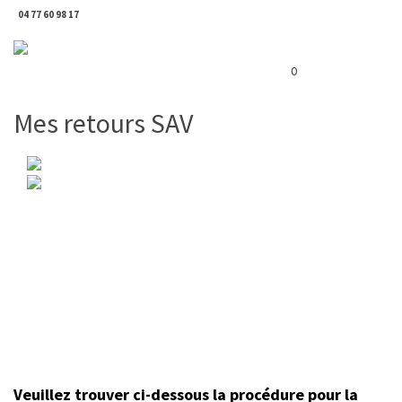
04 77 60 98 17
Toggl
Panier ( 0 € )
naviga
0
Mes retours SAV
Veuillez trouver ci-dessous la procédure pour la