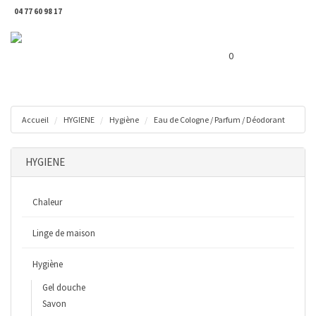
04 77 60 98 17
Toggl
Panier ( 0 € )
naviga
0
Accueil
HYGIENE
Hygiène
Eau de Cologne / Parfum / Déodorant
HYGIENE
Chaleur
Linge de maison
Hygiène
Gel douche
Savon