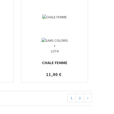
+
LOT4
E
CHALE FEMME
11,90 €
1
2
»