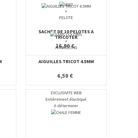
+
PELOTE
SACHET DE 10 PELOTES A
TRICOTER
+
16,90 €
AIGUILLES45
M
AIGUILLES TRICOT 4.5MM
6,50 €
EXCLUSIVITE WEB
Entièrement élastiqué
A déterminer