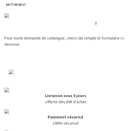
04 77 60 98 17
Toggl
Panier ( 0 € )
naviga
0
Pour toute demande de catlaogue , merci de remplir le formulaire ci-
dessous
Livraison sous 5 jours
offerte dès 80€ d'achat
Paiement sécurisé
100% sécurisé