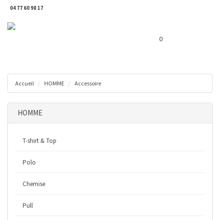
04 77 60 98 17
Toggl
Panier ( 0 € )
naviga
0
Accueil
HOMME
Accessoire
HOMME
T-shirt & Top
Polo
Chemise
Pull