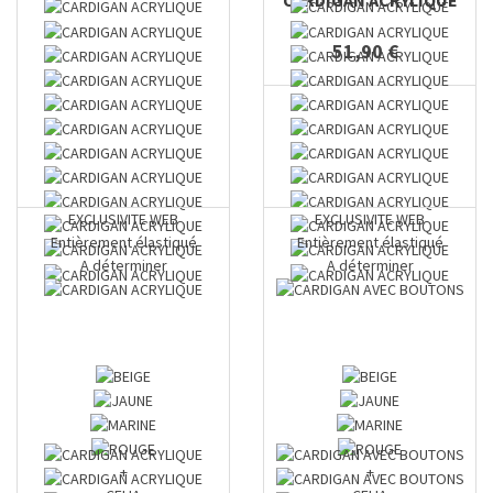
51,90 €
EXCLUSIVITE WEB
EXCLUSIVITE WEB
Entièrement élastiqué
Entièrement élastiqué
A déterminer
A déterminer
+
+