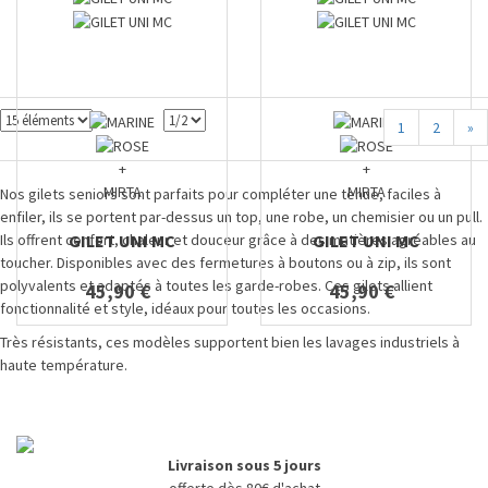
1
2
»
+
+
MIRTA
MIRTA
Nos gilets seniors sont parfaits pour compléter une tenue, faciles à
enfiler, ils se portent par-dessus un top, une robe, un chemisier ou un pull.
Ils offrent confort, chaleur et douceur grâce à des matières agréables au
GILET UNI MC
GILET UNI MC
toucher. Disponibles avec des fermetures à boutons ou à zip, ils sont
polyvalents et adaptés à toutes les garde-robes. Ces gilets allient
45,90 €
45,90 €
fonctionnalité et style, idéaux pour toutes les occasions.
Très résistants, ces modèles supportent bien les lavages industriels à
haute température.
Livraison sous 5 jours