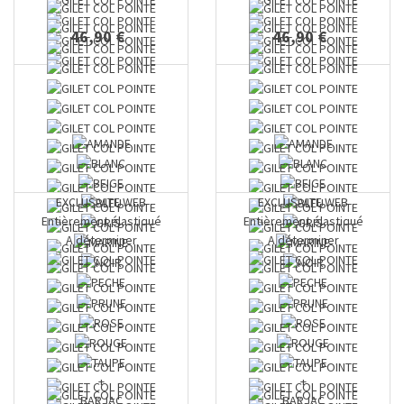
46,90 €
46,90 €
EXCLUSIVITE WEB
EXCLUSIVITE WEB
Entièrement élastiqué
Entièrement élastiqué
A déterminer
A déterminer
+
+
BARJAC
BARJAC