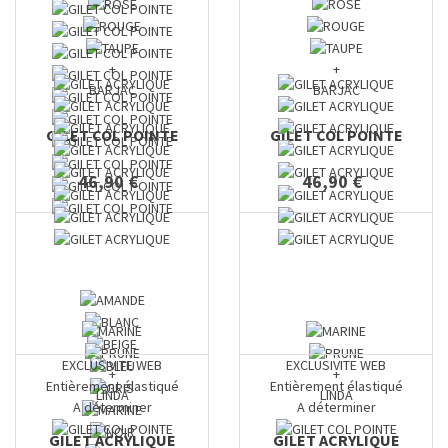
+
+
BARJAC
BARJAC
GILET COL POINTE
GILET COL POINTE
46,90 €
46,90 €
EXCLUSIVITE WEB
EXCLUSIVITE WEB
+
+
Entièrement élastiqué
Entièrement élastiqué
LINDA
LINDA
A déterminer
A déterminer
GILET ACRYLIQUE
GILET ACRYLIQUE