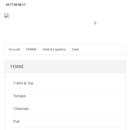
04 77 60 98 17
Toggl
Panier ( 0 € )
naviga
0
Accueil
FEMME
Gilet & Capeline
Gilet
FEMME
T-shirt & Top
Tunique
Chemisier
Pull