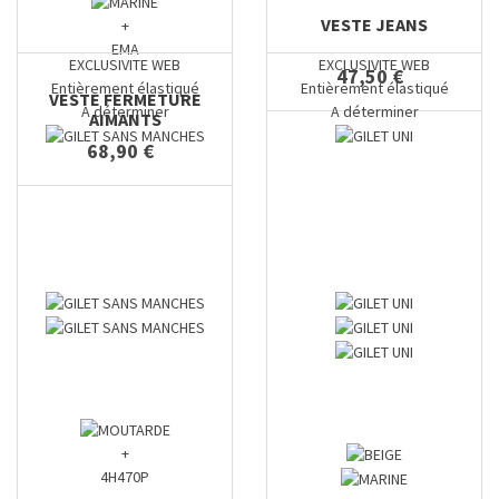
VESTE JEANS
+
EMA
EXCLUSIVITE WEB
EXCLUSIVITE WEB
47,50 €
Entièrement élastiqué
Entièrement élastiqué
VESTE FERMETURE
A déterminer
A déterminer
AIMANTS
68,90 €
+
4H470P