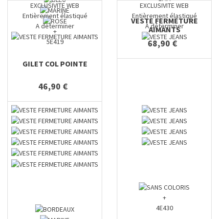
EXCLUSIVITE WEB
EXCLUSIVITE WEB
Entièrement élastiqué
Entièrement élastiqué
VESTE FERMETURE
A déterminer
A déterminer
AIMANTS
+
5E419
68,90 €
GILET COL POINTE
46,90 €
+
4E430