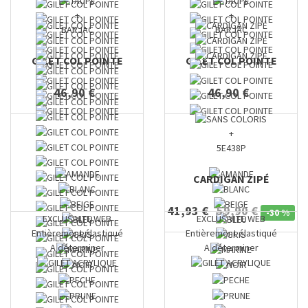
+
+
BARJAC
BARJAC
GILET COL POINTE
GILET COL POINTE
46,90 €
46,90 €
+
5E438P
CARDIGAN ZIPÉ
41,93 €
59,90 €
-
30 %
EXCLUSIVITE WEB
EXCLUSIVITE WEB
Entièrement élastiqué
Entièrement élastiqué
A déterminer
A déterminer