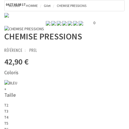
04 77 60 98 17
Accueil
HOMME
Gilet
CHEMISE PRESSIONS
Toggl
Panier ( 0 € )
naviga
0
CHEMISE PRESSIONS
RÉFÉRENCE :
PREL
42,90 €
Coloris
+
Taille
T2
T3
T4
T5