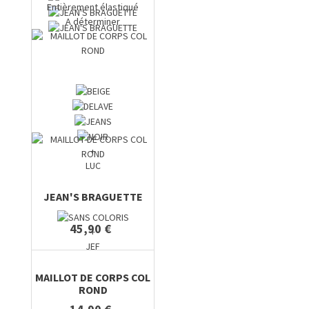
Entièrement élastiqué
A déterminer
+
LUC
JEAN'S BRAGUETTE
45,90 €
+
JEF
MAILLOT DE CORPS COL
ROND