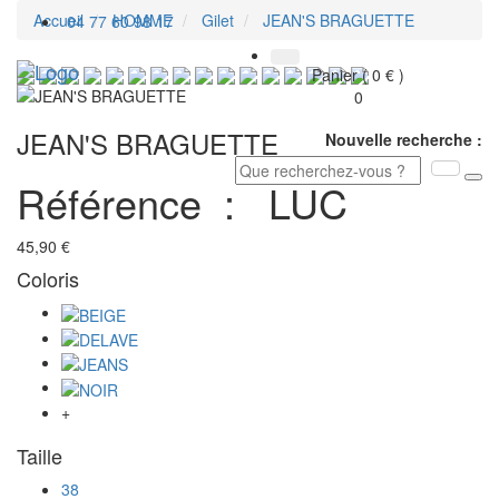
Accueil
HOMME
Gilet
JEAN'S BRAGUETTE
04 77 60 98 17
Toggl
Panier ( 0 € )
navig
0
JEAN'S BRAGUETTE
Nouvelle recherche :
Référence :
LUC
45,90 €
Coloris
+
Taille
38