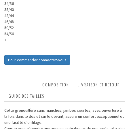
34/36
38/40
42/44
46/48
50/52
54/56
+
Pour commander connectez-vous
DESCRIPTION
COMPOSITION
LIVRAISON ET RETOUR
GUIDE DES TAILLES
Cette grenouillère sans manches, jambes courtes, avec ouverture à
la fois dans le dos et sur le devant, assure un confort exceptionnel et
une facilité d'enfilage.
Conçue pour répondre aux besoins spécifiques de nos ainés, elle allie