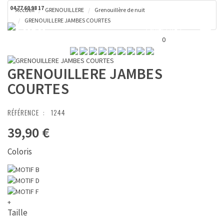
04 77 60 98 17
Accueil
GRENOUILLERE
Grenouillère de nuit
GRENOUILLERE JAMBES COURTES
Toggl
Panier ( 0 € )
naviga
0
GRENOUILLERE JAMBES
COURTES
RÉFÉRENCE :
1244
39,90 €
Coloris
+
Taille