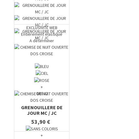
EXCLUSIVITE WEB
Entièrement élastiqué
A déterminer
+
GREJ2
GRENOUILLERE DE
JOUR MC / JC
53,90 €
+