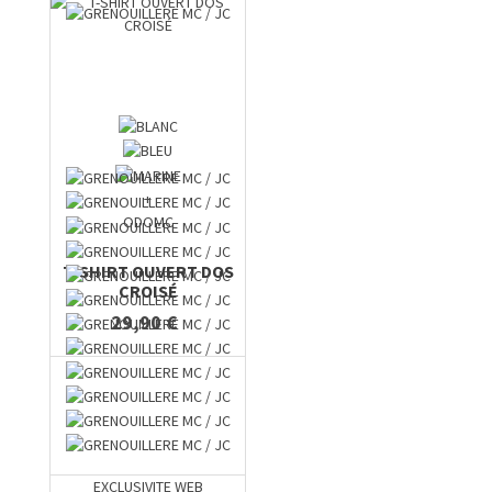
+
ODOMC
T-SHIRT OUVERT DOS
CROISÉ
29,90 €
EXCLUSIVITE WEB