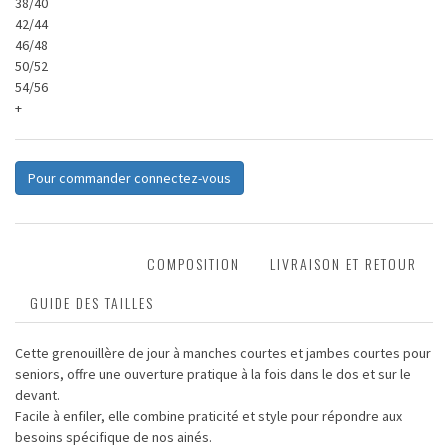
38/40
42/44
46/48
50/52
54/56
+
Pour commander connectez-vous
DESCRIPTION
COMPOSITION
LIVRAISON ET RETOUR
GUIDE DES TAILLES
Cette grenouillère de jour à manches courtes et jambes courtes pour
seniors, offre une ouverture pratique à la fois dans le dos et sur le
devant.
Facile à enfiler, elle combine praticité et style pour répondre aux
besoins spécifique de nos ainés.