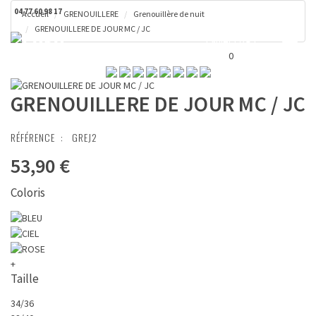
04 77 60 98 17
Accueil
GRENOUILLERE
Grenouillère de nuit
GRENOUILLERE DE JOUR MC / JC
Toggl
Panier ( 0 € )
naviga
0
GRENOUILLERE DE JOUR MC / JC
RÉFÉRENCE :
GREJ2
53,90 €
Coloris
+
Taille
34/36