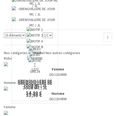
1
Nos catégories de produit
Nos autres catégories
Robe
+
+
1222
Femme
GREJ4
DECOUVRIR
GRENOUILLERE DE
Homme
GRENOUILLERE DE
JOUR ML / JL
JOUR MC / JL
54,90 €
Homme
53,90 €
DECOUVRIR
Femme