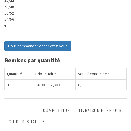
42/44
46/48
50/52
54/56
+
Pour commander connectez-vous
Remises par quantité
Quantité
Prix unitaire
Vous économisez
3
54,90
€
52,90
€
6,00
DESCRIPTION
COMPOSITION
LIVRAISON ET RETOUR
GUIDE DES TAILLES