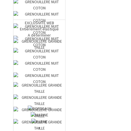
EXCLUSIVITE WEB
Entièrement élastiqué
A déterminer
+