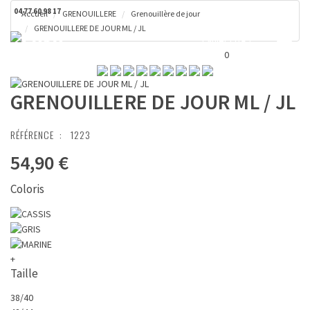
04 77 60 98 17
Accueil
GRENOUILLERE
Grenouillère de jour
GRENOUILLERE DE JOUR ML / JL
Toggl
Panier ( 0 € )
naviga
0
GRENOUILLERE DE JOUR ML / JL
RÉFÉRENCE :
1223
54,90 €
Coloris
+
Taille
38/40