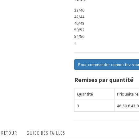
38/40
42/44
46/48
50/52
54/56
+
Pour commander connectez-vou
Remises par quantité
Quantité
Prix unitaire
3
46,50
€
43,9
T RETOUR
GUIDE DES TAILLES