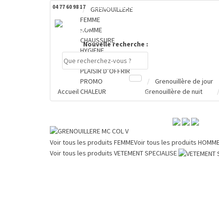
04 77 60 98 17
DERNIERS PRODUITS CONSULTÉS
GRENOUILLERE
FEMME
HOMME
CHAUSSURE
Nouvelle recherche :
HYGIENE
VETEMENT SPECIALISE
PLAISIR D’OFFRIR
PROMO
Grenouillère de jour
Accueil
CHALEUR
Grenouillère de nuit
Compte
PANIER
0 €
Voir tous les produits
FEMME
Voir tous les produits
HOMM
Voir tous les produits
VETEMENT SPECIALISE