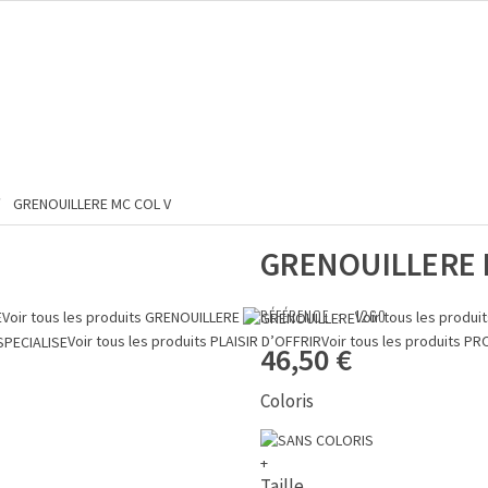
GRENOUILLERE MC COL V
GRENOUILLERE 
RÉFÉRENCE :
1260
E
Voir tous les produits
GRENOUILLERE
Voir tous les produi
Voir tous les produits
PLAISIR D’OFFRIR
Voir tous les produits
PR
46,50 €
Coloris
+
Taille