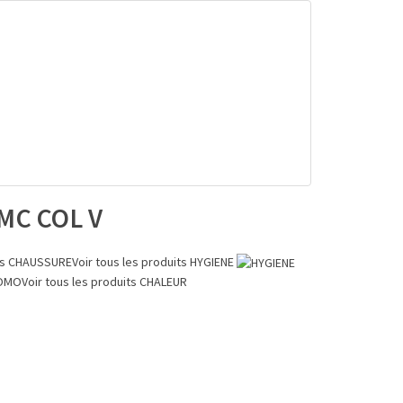
MC COL V
ts
CHAUSSURE
Voir tous les produits
HYGIENE
OMO
Voir tous les produits
CHALEUR