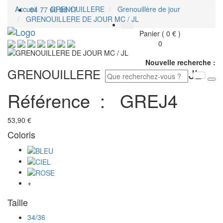
Accueil
GRENOUILLERE
Grenouillère de jour
04 77 60 98 17
GRENOUILLERE DE JOUR MC / JL
Toggl
Panier ( 0 € )
navig
0
Nouvelle recherche :
GRENOUILLERE DE JOUR MC / JL
Référence :
GREJ4
53,90 €
Coloris
+
Taille
34/36