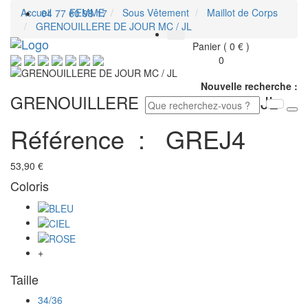
Accueil
FEMME
Sous Vêtement
Maillot de Corps
04 77 60 98 17
GRENOUILLERE DE JOUR MC / JL
Toggl
Panier ( 0 € )
navig
0
Nouvelle recherche :
GRENOUILLERE DE JOUR MC / JL
Référence :
GREJ4
53,90 €
Coloris
+
Taille
34/36