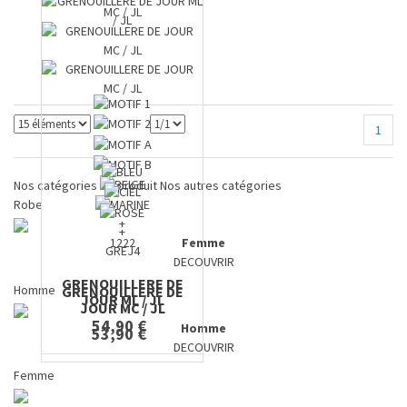
1
Nos catégories de produit
Nos autres catégories
Robe
+
+
1222
Femme
GREJ4
DECOUVRIR
GRENOUILLERE DE
Homme
GRENOUILLERE DE
JOUR ML / JL
JOUR MC / JL
54,90 €
Homme
53,90 €
DECOUVRIR
Femme