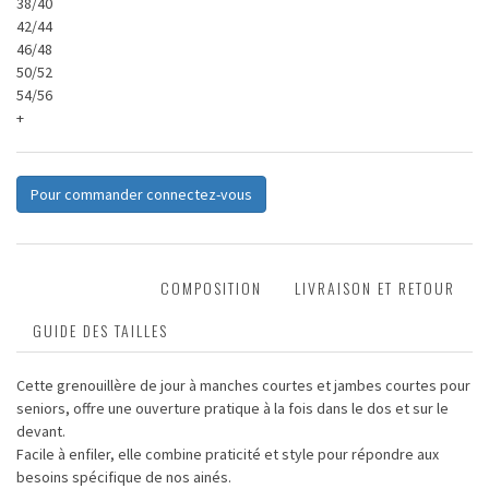
38/40
42/44
46/48
50/52
54/56
+
Pour commander connectez-vous
DESCRIPTION
COMPOSITION
LIVRAISON ET RETOUR
GUIDE DES TAILLES
Cette grenouillère de jour à manches courtes et jambes courtes pour
seniors, offre une ouverture pratique à la fois dans le dos et sur le
devant.
Facile à enfiler, elle combine praticité et style pour répondre aux
besoins spécifique de nos ainés.