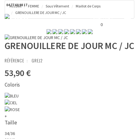
04 77 60 98 17
Accueil
FEMME
Sous Vêtement
Maillot de Corps
GRENOUILLERE DE JOUR MC / JC
Toggl
Panier ( 0 € )
naviga
0
GRENOUILLERE DE JOUR MC / JC
RÉFÉRENCE :
GREJ2
53,90 €
Coloris
+
Taille
34/36