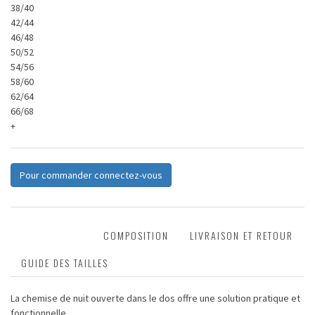
38/40
42/44
46/48
50/52
54/56
58/60
62/64
66/68
+
Pour commander connectez-vous
DESCRIPTION
COMPOSITION
LIVRAISON ET RETOUR
GUIDE DES TAILLES
La chemise de nuit ouverte dans le dos offre une solution pratique et
fonctionnelle.