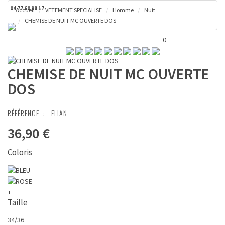
04 77 60 98 17
Accueil
VETEMENT SPECIALISE
Homme
Nuit
CHEMISE DE NUIT MC OUVERTE DOS
Toggl
Panier ( 0 € )
naviga
0
CHEMISE DE NUIT MC OUVERTE
DOS
RÉFÉRENCE :
ELIAN
36,90 €
Coloris
+
Taille
34/36