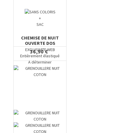
+
SAC
CHEMISE DE NUIT
OUVERTE DOS
EXCLUSIVITE WEB
36,90 €
Entièrement élastiqué
A déterminer