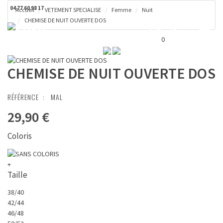
04 77 60 98 17
Accueil
VETEMENT SPECIALISE
Femme
Nuit
CHEMISE DE NUIT OUVERTE DOS
Toggl
Panier ( 0 € )
naviga
0
CHEMISE DE NUIT OUVERTE DOS
RÉFÉRENCE :
MAL
29,90 €
Coloris
+
Taille
38/40
42/44
46/48