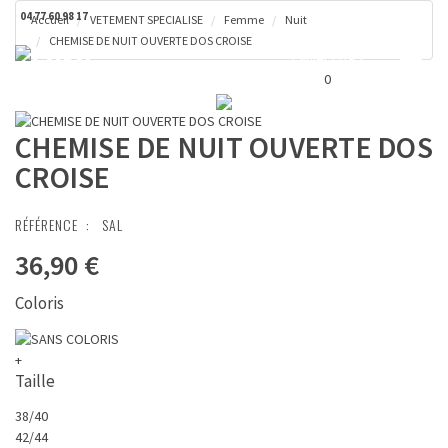
04 77 60 98 17
Accueil
VETEMENT SPECIALISE
Femme
Nuit
CHEMISE DE NUIT OUVERTE DOS CROISE
Toggl
Panier ( 0 € )
naviga
0
CHEMISE DE NUIT OUVERTE DOS
CROISE
RÉFÉRENCE :
SAL
36,90 €
Coloris
+
Taille
38/40
42/44