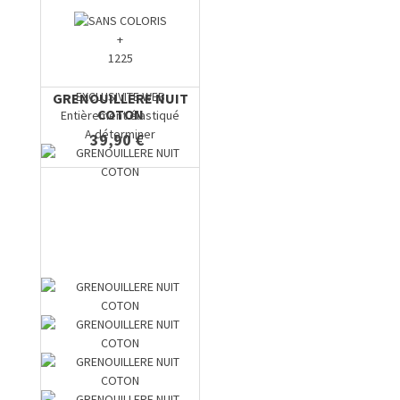
+
1225
EXCLUSIVITE WEB
GRENOUILLERE NUIT
COTON
Entièrement élastiqué
A déterminer
39,90 €