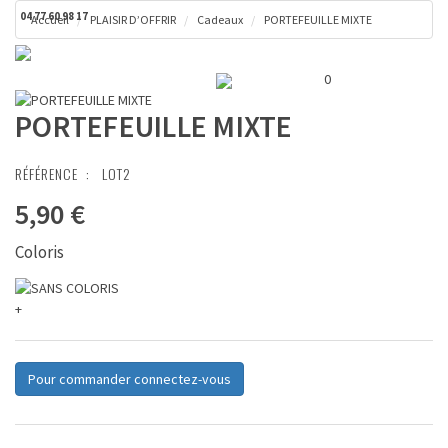
04 77 60 98 17
Accueil
PLAISIR D’OFFRIR
Cadeaux
PORTEFEUILLE MIXTE
Toggl
Panier ( 0 € )
naviga
0
PORTEFEUILLE MIXTE
RÉFÉRENCE :
LOT2
5,90 €
Coloris
+
Pour commander connectez-vous