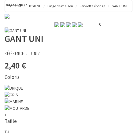
04 77 60 98 17
Accueil
HYGIENE
Linge de maison
Serviette éponge
GANT UNI
Toggl
Panier ( 0 € )
naviga
0
GANT UNI
RÉFÉRENCE :
UNI2
2,40 €
Coloris
+
Taille
TU