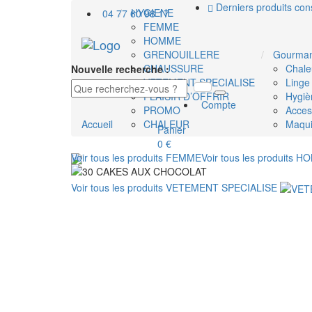
Derniers produits con
HYGIENE
04 77 60 98 17
FEMME
HOMME
GRENOUILLERE
Gourman
CHAUSSURE
Chale
Nouvelle recherche :
VETEMENT SPECIALISE
Linge
PLAISIR D’OFFRIR
Hygiè
Compte
PROMO
Acces
Accueil
CHALEUR
Maqui
Panier
0 €
Voir tous les produits
FEMME
Voir tous les produits
HO
Voir tous les produits
VETEMENT SPECIALISE