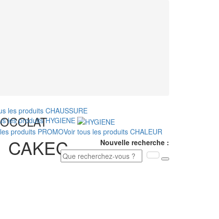
ous les produits
CHAUSSURE
HOCOLAT
ous les produits
HYGIENE
 les produits
PROMO
Voir tous les produits
CHALEUR
:
CAKEC
Nouvelle recherche :