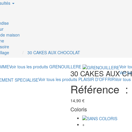
sultés
dise
ur
 de maison
ne
soire
llage
30 CAKES AUX CHOCOLAT
MME
Voir tous les produits
GRENOUILLERE
Voir t
30 CAKES AUX C
Voir t
Voir tous les produits
PLAISIR D’OFFRIR
Voir tous
Référence 
14,90 €
Coloris
+