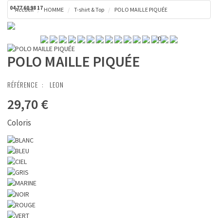
04 77 60 98 17
Accueil
HOMME
T-shirt & Top
POLO MAILLE PIQUÉE
Toggl
Panier ( 0 € )
naviga
0
POLO MAILLE PIQUÉE
RÉFÉRENCE :
LEON
29,70 €
Coloris