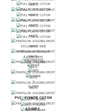
EXCLUSIVITE WEB
Entièrement élastiqué
A déterminer
+
OLIVIER
PULL POINTE COTON
42,90 €