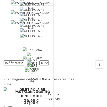
1
+
+
CESAR
Nos catégories de produit
Nos autres catégories
JO
Robe
GILET POLAIRE
PANTALON JOGGING
Femme
DROIT MIXTE
DECOUVRIR
39,90 €
37,90 €
Homme