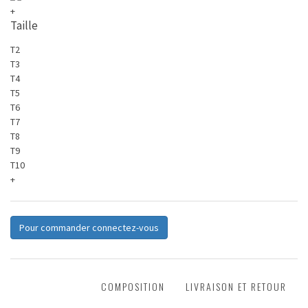
+
Taille
T2
T3
T4
T5
T6
T7
T8
T9
T10
+
Pour commander connectez-vous
DESCRIPTION
COMPOSITION
LIVRAISON ET RETOUR