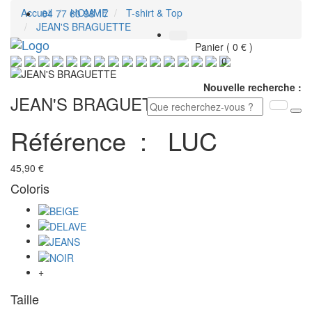
Accueil
HOMME
T-shirt & Top
04 77 60 98 17
JEAN'S BRAGUETTE
Toggl
Panier ( 0 € )
navig
0
Nouvelle recherche :
JEAN'S BRAGUETTE
Référence :
LUC
45,90 €
Coloris
+
Taille