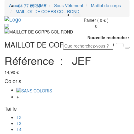
Accueil
HOMME
Sous Vêtement
Maillot de corps
04 77 60 98 17
MAILLOT DE CORPS COL ROND
Toggl
Panier ( 0 € )
navig
0
Nouvelle recherche :
MAILLOT DE CORPS COL ROND
Référence :
JEF
14,90 €
Coloris
+
Taille
T2
T3
T4