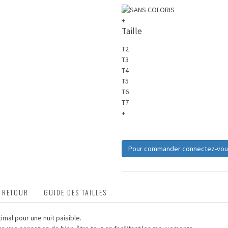
+
Taille
T2
T3
T4
T5
T6
T7
+
Pour commander connectez-vou
T RETOUR
GUIDE DES TAILLES
mal pour une nuit paisible.