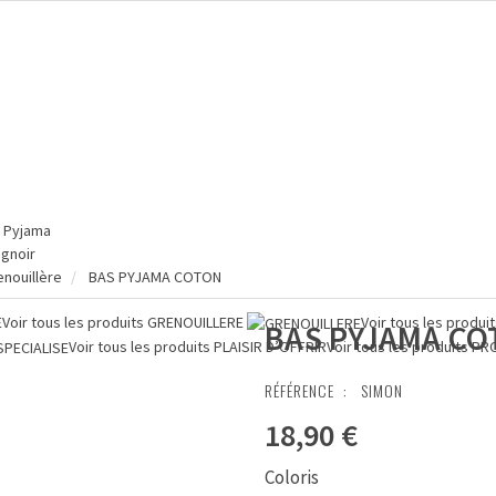
Pyjama
ignoir
enouillère
BAS PYJAMA COTON
E
Voir tous les produits
GRENOUILLERE
Voir tous les produi
BAS PYJAMA C
Voir tous les produits
PLAISIR D’OFFRIR
Voir tous les produits
PR
RÉFÉRENCE :
SIMON
18,90 €
Coloris