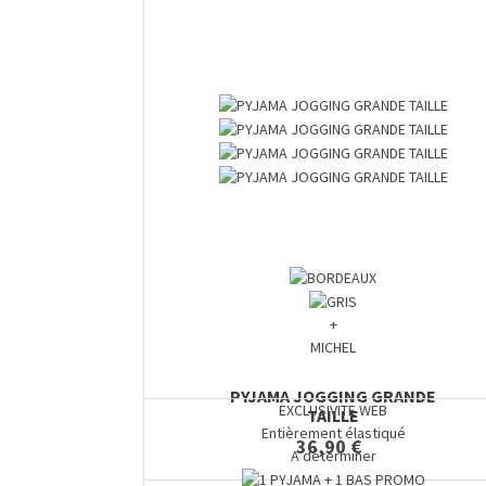
+
MICHEL
PYJAMA JOGGING GRANDE
EXCLUSIVITE WEB
TAILLE
Entièrement élastiqué
36,90 €
A déterminer