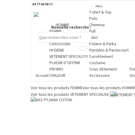
04 77 60 98 17
DERNIERS PRODUITS CONSULTÉS
Nuit
T-shirt & Top
Polo
HOMME
Chemise
Nouvelle recherche :
FEMME
Pull
GRENOUILLERE
Gilet
CHAUSSURE
Polaire & Parka
HYGIENE
Pantalon & Pantacourt
VETEMENT SPECIALISE
Survêtement
Compte
PLAISIR D’OFFRIR
Costume
PROMO
Sous Vêtement
Pe
PANIER
Accueil
CHALEUR
Accessoire
Gr
0 €
Voir tous les produits
FEMME
Voir tous les produits
HOMM
Voir tous les produits
VETEMENT SPECIALISE