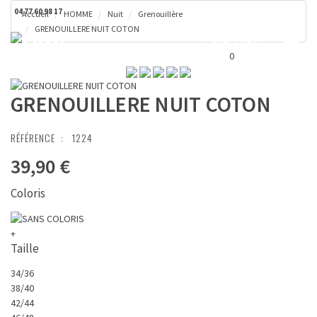
04 77 60 98 17
Accueil
HOMME
Nuit
Grenouillère
GRENOUILLERE NUIT COTON
Toggl
Panier ( 0 € )
naviga
0
GRENOUILLERE NUIT COTON
RÉFÉRENCE :
1224
39,90 €
Coloris
+
Taille
34/36
38/40
42/44