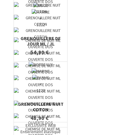
+
1222
GRENOUILLERE DE
JOUR ML / JL
54,90 €
+
1220
GRENOUILLERE NUIT
COTON
48,90 €
EXCLUSIVITE WEB
Entièrement élastiqué