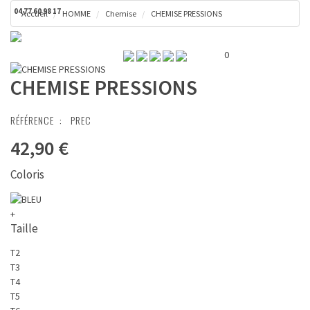
04 77 60 98 17
Accueil
HOMME
Chemise
CHEMISE PRESSIONS
Toggl
Panier ( 0 € )
naviga
0
CHEMISE PRESSIONS
RÉFÉRENCE :
PREC
42,90 €
Coloris
+
Taille
T2
T3
T4
T5