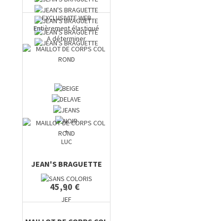
EXCLUSIVITE WEB
Entièrement élastiqué
A déterminer
+
LUC
JEAN'S BRAGUETTE
45,90 €
+
JEF