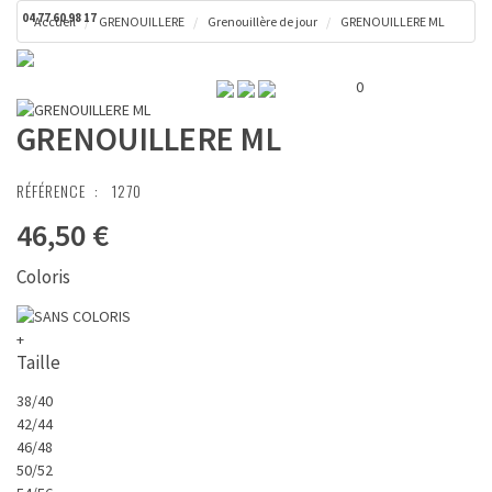
04 77 60 98 17
Accueil
GRENOUILLERE
Grenouillère de jour
GRENOUILLERE ML
Toggl
Panier ( 0 € )
naviga
0
GRENOUILLERE ML
RÉFÉRENCE :
1270
46,50 €
Coloris
+
Taille
38/40
42/44
46/48
50/52