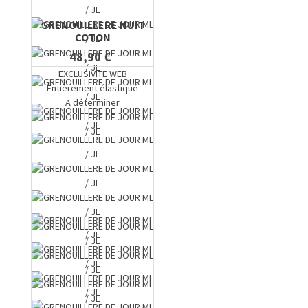
GRENOUILLERE NUIT
COTON
48,90 €
EXCLUSIVITE WEB
Entièrement élastiqué
A déterminer