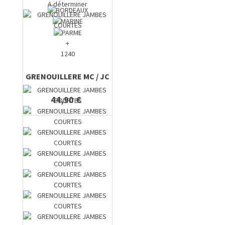
A déterminer
+
1240
GRENOUILLERE MC / JC
44,90 €