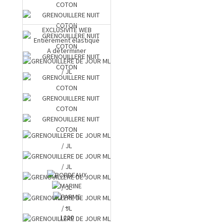
EXCLUSIVITE WEB
Entièrement élastiqué
A déterminer
+
1220