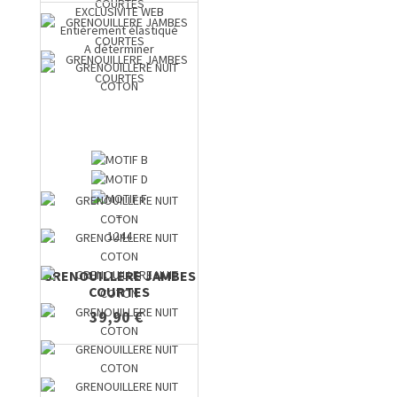
EXCLUSIVITE WEB
Entièrement élastiqué
A déterminer
+
1244
GRENOUILLERE JAMBES
COURTES
39,90 €