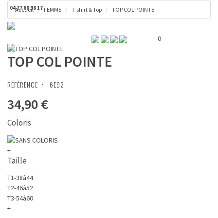
04 77 60 98 17
Accueil
FEMME
T-shirt & Top
TOP COL POINTE
Toggl
Panier ( 0 € )
naviga
0
TOP COL POINTE
RÉFÉRENCE :
6E92
34,90 €
Coloris
+
Taille
T1-38à44
T2-46à52
T3-54à60
+