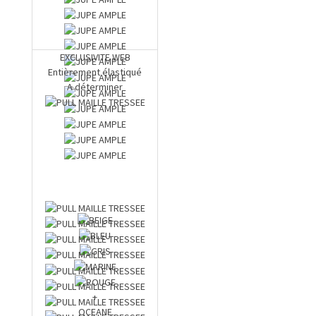
EXCLUSIVITE WEB
Entièrement élastiqué
A déterminer
+
OCEANE