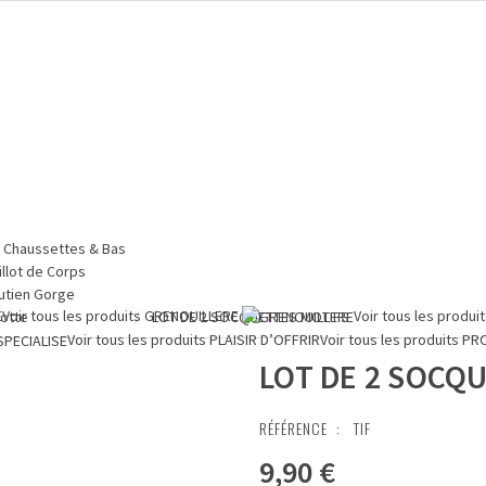
Chaussettes & Bas
illot de Corps
utien Gorge
E
Voir tous les produits
GRENOUILLERE
Voir tous les produi
lotte
LOT DE 2 SOCQUETTES MOTIFS
Voir tous les produits
PLAISIR D’OFFRIR
Voir tous les produits
PR
LOT DE 2 SOCQ
RÉFÉRENCE :
TIF
9,90 €