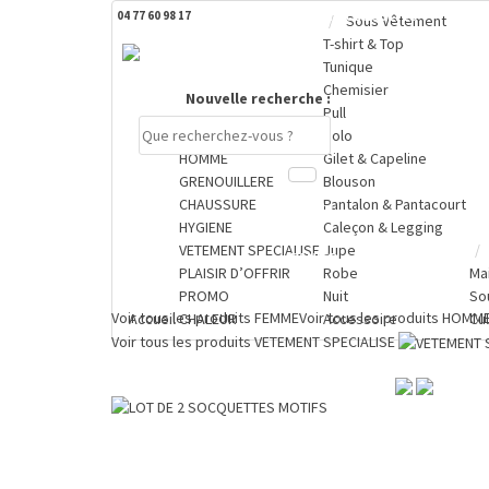
04 77 60 98 17
DERNIERS PRODUITS CONSULTÉS
Sous Vêtement
T-shirt & Top
Tunique
Chemisier
Nouvelle recherche :
Pull
FEMME
Polo
HOMME
Gilet & Capeline
GRENOUILLERE
Blouson
CHAUSSURE
Pantalon & Pantacourt
Compte
HYGIENE
Caleçon & Legging
VETEMENT SPECIALISE
Jupe
PANIER
PLAISIR D’OFFRIR
Robe
Ma
0 €
PROMO
Nuit
So
Voir tous les produits
FEMME
Voir tous les produits
HOMM
Accueil
CHALEUR
Accessoire
Cu
Voir tous les produits
VETEMENT SPECIALISE