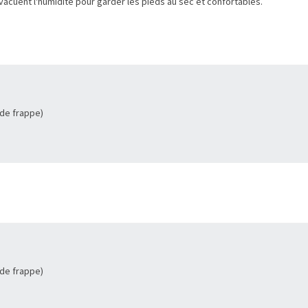
vacuent l'humidité pour garder les pieds au sec et confortables.
 de frappe)
 de frappe)