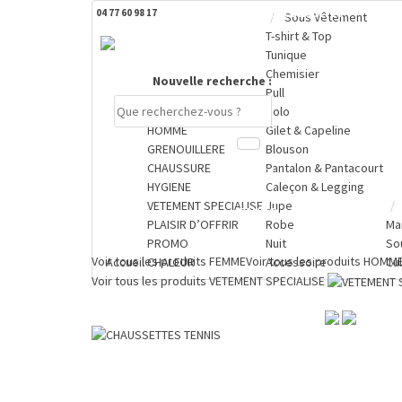
04 77 60 98 17
DERNIERS PRODUITS CONSULTÉS
Sous Vêtement
T-shirt & Top
Tunique
Chemisier
Nouvelle recherche :
Pull
FEMME
Polo
HOMME
Gilet & Capeline
GRENOUILLERE
Blouson
CHAUSSURE
Pantalon & Pantacourt
Compte
HYGIENE
Caleçon & Legging
VETEMENT SPECIALISE
Jupe
PANIER
PLAISIR D’OFFRIR
Robe
Ma
0 €
PROMO
Nuit
So
Voir tous les produits
FEMME
Voir tous les produits
HOMM
Accueil
CHALEUR
Accessoire
Cu
Voir tous les produits
VETEMENT SPECIALISE