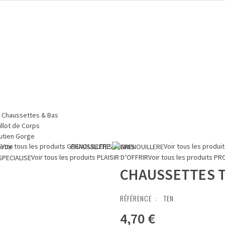
Chaussettes & Bas
illot de Corps
utien Gorge
E
Voir tous les produits
GRENOUILLERE
Voir tous les produi
lotte
CHAUSSETTES TENNIS
Voir tous les produits
PLAISIR D’OFFRIR
Voir tous les produits
PR
CHAUSSETTES 
RÉFÉRENCE :
TEN
4,70 €