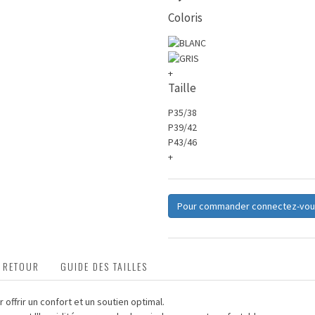
Coloris
+
Taille
P35/38
P39/42
P43/46
+
Pour commander connectez-vou
T RETOUR
GUIDE DES TAILLES
offrir un confort et un soutien optimal.