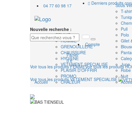
Derniers produits con
Sous Vê
04 77 60 98 17
T-shir
Tuniq
Chemi
Pull
Nouvelle recherche :
FEMME
Polo
HOMME
Gilet
Compte
GRENOUILLERE
Blous
CHAUSSURE
Panta
Panier
HYGIENE
Caleç
0 €
VETEMENT SPECIALISE
Jupe
Voir tous les produits
FEMME
Voir tous les produits
HO
PLAISIR D’OFFRIR
Robe
PROMO
Nuit
Voir tous les produits
VETEMENT SPECIALISE
Accueil
CHALEUR
Acces