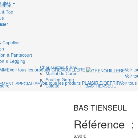
sultés
tement
t & Top
ue
sier
 & Capeline
on
lon & Pantacourt
on & Legging
Chaussettes & Bas
MME
Voir tous les produits
GRENOUILLERE
Voir t
Maillot de Corps
Voir t
Soutien Gorge
Voir tous les produits
PLAISIR D’OFFRIR
Voir tous
soire
Culotte
BAS TIENSEUL
BAS TIENSEUL
Référence 
6,90 €