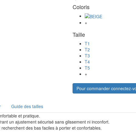
Coloris
+
Taille
T1
T2
T3
T4
T5
+
Pour commander connectez-v
r
Guide des tailles
nfortable et pratique.
frant un ajustement sécurisé sans glissement ni inconfort.
i recherchent des bas faciles à porter et confortables.