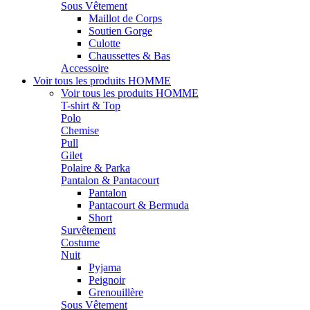
Sous Vêtement
Maillot de Corps
Soutien Gorge
Culotte
Chaussettes & Bas
Accessoire
Voir tous les produits
HOMME
Voir tous les produits
HOMME
T-shirt & Top
Polo
Chemise
Pull
Gilet
Polaire & Parka
Pantalon & Pantacourt
Pantalon
Pantacourt & Bermuda
Short
Survêtement
Costume
Nuit
Pyjama
Peignoir
Grenouillère
Sous Vêtement