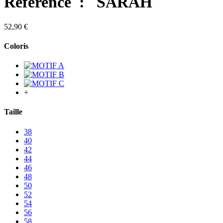
Référence :
SARAH
52,90 €
Coloris
+
Taille
38
40
42
44
46
48
50
52
54
56
58