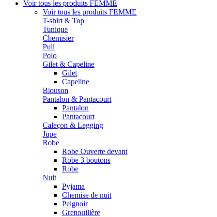
Voir tous les produits
FEMME
Voir tous les produits
FEMME
T-shirt & Top
Tunique
Chemisier
Pull
Polo
Gilet & Capeline
Gilet
Capeline
Blouson
Pantalon & Pantacourt
Pantalon
Pantacourt
Caleçon & Legging
Jupe
Robe
Robe Ouverte devant
Robe 3 boutons
Robe
Nuit
Pyjama
Chemise de nuit
Peignoir
Grenouillère