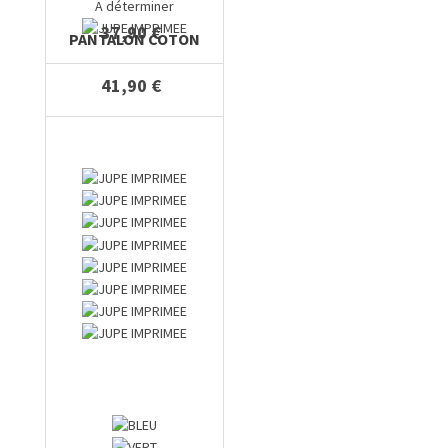
A déterminer
37,90 €
PANTALON COTON
41,90 €