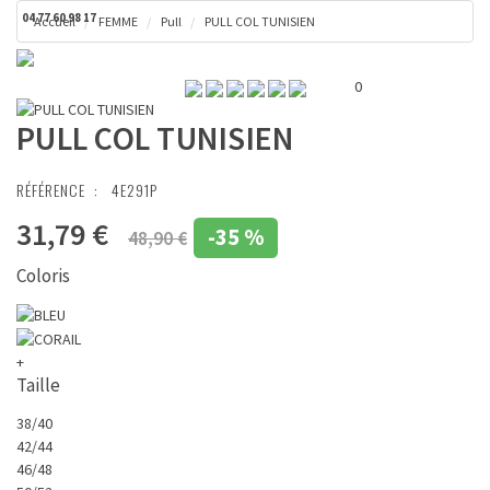
04 77 60 98 17
Accueil
FEMME
Pull
PULL COL TUNISIEN
Toggl
Panier ( 0 € )
naviga
0
PULL COL TUNISIEN
RÉFÉRENCE :
4E291P
31,79 €
-
35 %
48,90 €
Coloris
+
Taille
38/40
42/44
46/48