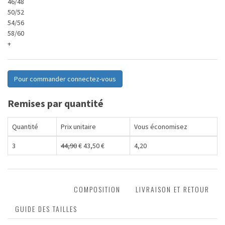
46/48
50/52
54/56
58/60
+
Pour commander connectez-vous
Remises par quantité
Quantité
Prix unitaire
Vous économisez
3
44,90
€
43,50
€
4,20
DESCRIPTION
COMPOSITION
LIVRAISON ET RETOUR
GUIDE DES TAILLES