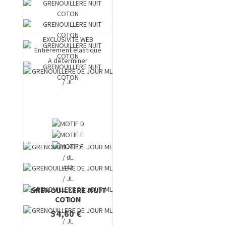
EXCLUSIVITE WEB
Entièrement élastiqué
A déterminer
+
442
GRENOUILLERE NUIT
COTON
54,60 €