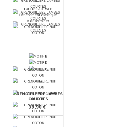
EXCLUSIVITE WEB
Entièrement élastiqué
A déterminer
+
1244
GRENOUILLERE JAMBES
COURTES
39,90 €