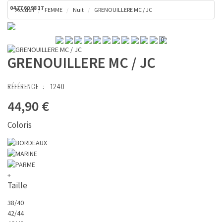
04 77 60 98 17
Accueil
FEMME
Nuit
GRENOUILLERE MC / JC
Toggl
Panier ( 0 € )
naviga
0
GRENOUILLERE MC / JC
RÉFÉRENCE :
1240
44,90 €
Coloris
+
Taille
38/40
42/44