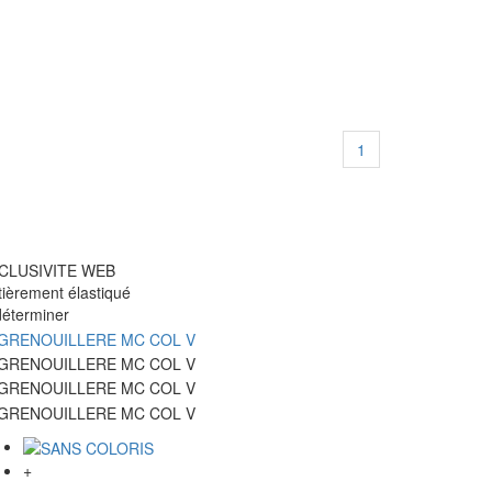
1
CLUSIVITE WEB
tièrement élastiqué
déterminer
+