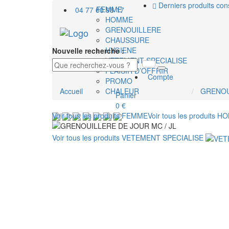
Derniers produits con
FEMME
04 77 60 98 17
HOMME
GRENOUILLERE
CHAUSSURE
HYGIENE
Nouvelle recherche :
VETEMENT SPECIALISE
PLAISIR D’OFFRIR
Compte
PROMO
Accueil
CHALEUR
GRENOU
Panier
0 €
Voir tous les produits
FEMME
Voir tous les produits
HO
Voir tous les produits
VETEMENT SPECIALISE