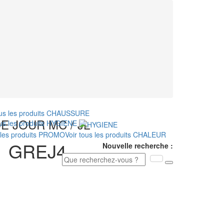
ous les produits
CHAUSSURE
 JOUR MC / JL
ous les produits
HYGIENE
 les produits
PROMO
Voir tous les produits
CHALEUR
:
GREJ4
Nouvelle recherche :