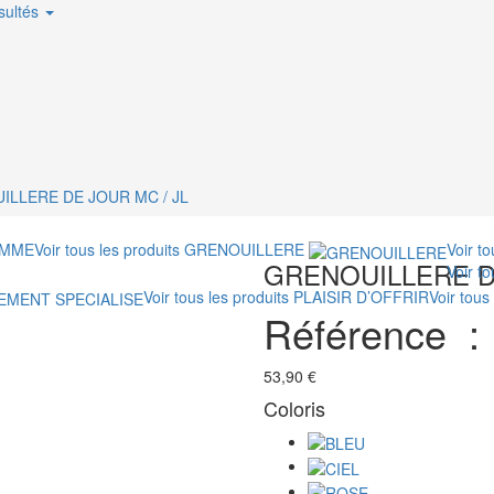
sultés
ILLERE DE JOUR MC / JL
MME
Voir tous les produits
GRENOUILLERE
Voir t
GRENOUILLERE DE
Voir t
Voir tous les produits
PLAISIR D’OFFRIR
Voir tous
Référence 
53,90 €
Coloris