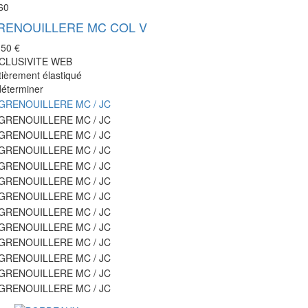
60
RENOUILLERE MC COL V
,50 €
CLUSIVITE WEB
tièrement élastiqué
déterminer