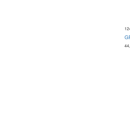
12
G
44