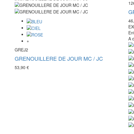
12
G
46
EX
En
A 
+
GREJ2
GRENOUILLERE DE JOUR MC / JC
53,90 €