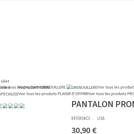
Gilet
E
Voir tous les produits
GRENOUILLERE
Voir tous les produi
peline
PANTALON PROMO
Voir tous les produits
PLAISIR D’OFFRIR
Voir tous les produits
PR
PANTALON PR
RÉFÉRENCE :
LISA
30,90 €