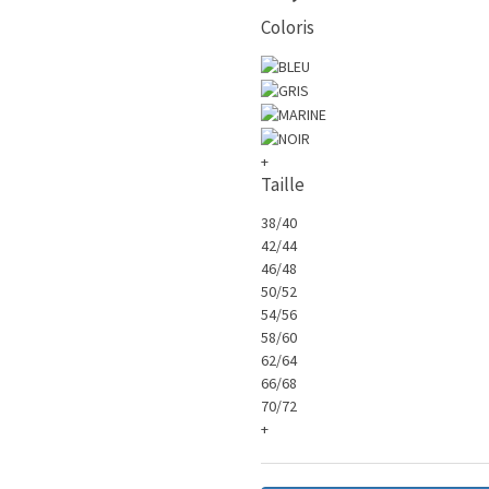
Coloris
+
Taille
38/40
42/44
46/48
50/52
54/56
58/60
62/64
66/68
70/72
+