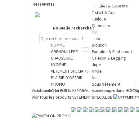
04 77 60 98 17
DERNIERS PRODUITS CONSULTÉS
Gilet & Capeline
T-shirt & Top
Tunique
Chemisier
Nouvelle recherche :
Pull
FEMME
Polo
HOMME
Blouson
GRENOUILLERE
Pantalon & Pantacourt
CHAUSSURE
Caleçon & Legging
Compte
HYGIENE
Jupe
VETEMENT SPECIALISE
Robe
PANIER
PLAISIR D’OFFRIR
Nuit
0 €
PROMO
Sous Vêtement
Voir tous les produits
FEMME
Voir tous les produits
HOMM
Accueil
CHALEUR
Accessoire
Ca
Voir tous les produits
VETEMENT SPECIALISE