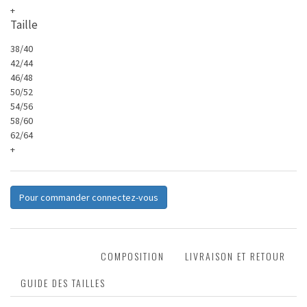
+
Taille
38/40
42/44
46/48
50/52
54/56
58/60
62/64
+
Pour commander connectez-vous
DESCRIPTION
COMPOSITION
LIVRAISON ET RETOUR
GUIDE DES TAILLES