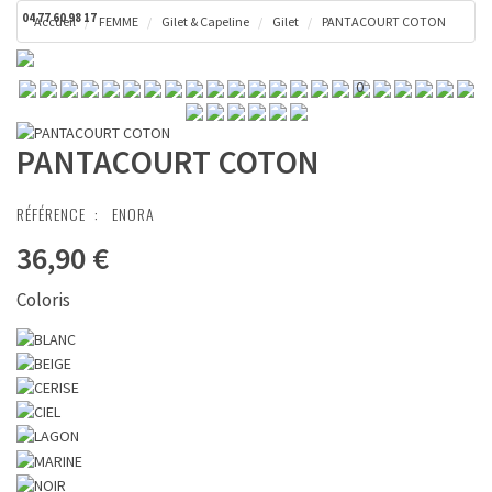
04 77 60 98 17
Accueil
FEMME
Gilet & Capeline
Gilet
PANTACOURT COTON
Toggl
Panier ( 0 € )
naviga
0
PANTACOURT COTON
RÉFÉRENCE :
ENORA
36,90 €
Coloris