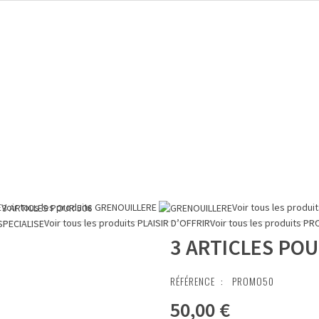
E
Voir tous les produits
GRENOUILLERE
Voir tous les produi
3 ARTICLES POUR 50€
Voir tous les produits
PLAISIR D’OFFRIR
Voir tous les produits
PR
3 ARTICLES POU
RÉFÉRENCE :
PROMO50
50,00 €