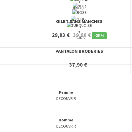
+
4H470P
GILET SANS MANCHES
+
29,93 €
39,90 €
-
25 %
LAURA
PANTALON BRODERIES
37,90 €
Femme
DECOUVRIR
Homme
DECOUVRIR