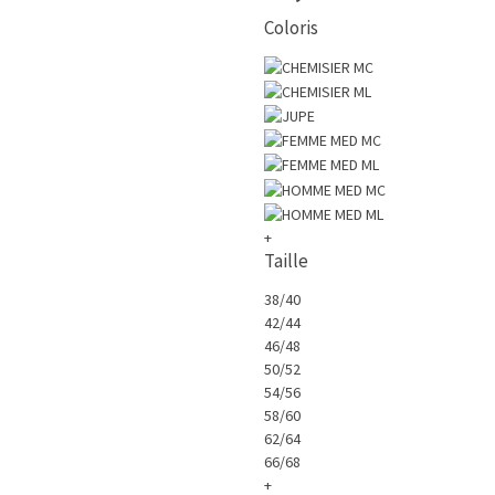
Coloris
+
Taille
38/40
42/44
46/48
50/52
54/56
58/60
62/64
66/68
+