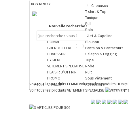
04 77 60 98 17
DERNIERS PRODUITS CONSULTÉS
Chemisier
T-shirt & Top
Tunique
Pull
Nouvelle recherche :
Polo
FEMME
Gilet & Capeline
HOMME
Blouson
GRENOUILLERE
Pantalon & Pantacourt
CHAUSSURE
Caleçon & Legging
Compte
HYGIENE
Jupe
VETEMENT SPECIALISE
Robe
PANIER
PLAISIR D’OFFRIR
Nuit
0 €
PROMO
Sous Vêtement
Voir tous les produits
FEMME
Voir tous les produits
HOMM
Accueil
CHALEUR
Accessoire
Voir tous les produits
VETEMENT SPECIALISE