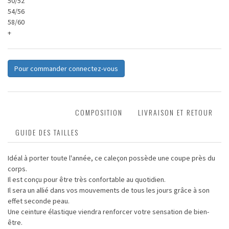
50/52
54/56
58/60
+
Pour commander connectez-vous
DESCRIPTION
COMPOSITION
LIVRAISON ET RETOUR
GUIDE DES TAILLES
Idéal à porter toute l'année, ce caleçon possède une coupe près du
corps.
Il est conçu pour être très confortable au quotidien.
Il sera un allié dans vos mouvements de tous les jours grâce à son
effet seconde peau.
Une ceinture élastique viendra renforcer votre sensation de bien-
être.