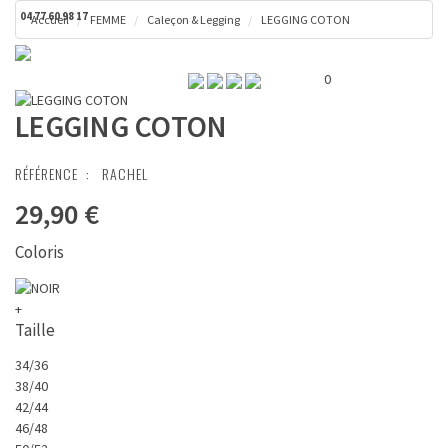
04 77 60 98 17
Accueil
FEMME
Caleçon & Legging
LEGGING COTON
Toggl
Panier ( 0 € )
naviga
0
LEGGING COTON
RÉFÉRENCE :
RACHEL
29,90 €
Coloris
+
Taille
34/36
38/40
42/44
46/48